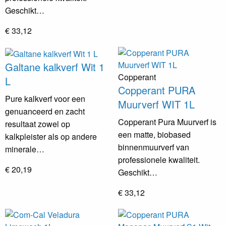
Geschikt…
€ 33,12
Galtane kalkverf Wit 1
Copperant
L
Copperant PURA
Pure kalkverf voor een
Muurverf WIT 1L
genuanceerd en zacht
Copperant Pura Muurverf is
resultaat zowel op
een matte, biobased
kalkpleister als op andere
binnenmuurverf van
minerale…
professionele kwaliteit.
€ 20,19
Geschikt…
€ 33,12