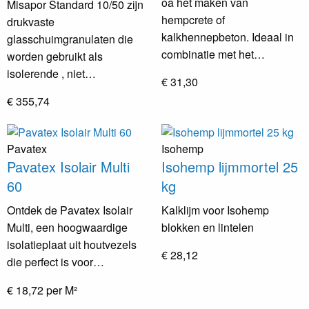
oa het maken van
Misapor Standard 10/50 zijn
hempcrete of
drukvaste
kalkhennepbeton. Ideaal in
glasschuimgranulaten die
combinatie met het…
worden gebruikt als
isolerende , niet…
€ 31,30
€ 355,74
Pavatex
Isohemp
Pavatex Isolair Multi
Isohemp lijmmortel 25
60
kg
Ontdek de Pavatex Isolair
Kalklijm voor Isohemp
Multi, een hoogwaardige
blokken en lintelen
isolatieplaat uit houtvezels
€ 28,12
die perfect is voor…
€ 18,72 per M²