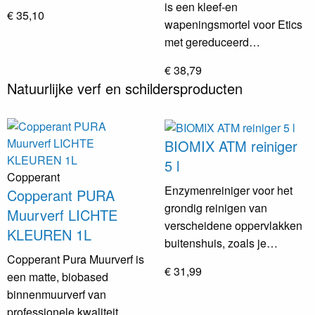
is een kleef-en
€ 35,10
wapeningsmortel voor Etics
met gereduceerd…
€ 38,79
Natuurlijke verf en schildersproducten
BIOMIX ATM reiniger
5 l
Copperant
Enzymenreiniger voor het
Copperant PURA
grondig reinigen van
Muurverf LICHTE
verscheidene oppervlakken
KLEUREN 1L
buitenshuis, zoals je…
Copperant Pura Muurverf is
€ 31,99
een matte, biobased
binnenmuurverf van
professionele kwaliteit.