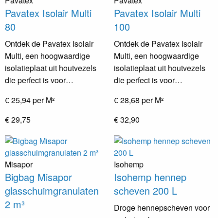
Pavatex
Pavatex
Pavatex Isolair Multi
Pavatex Isolair Multi
80
100
Ontdek de Pavatex Isolair
Ontdek de Pavatex Isolair
Multi, een hoogwaardige
Multi, een hoogwaardige
isolatieplaat uit houtvezels
isolatieplaat uit houtvezels
die perfect is voor…
die perfect is voor…
€ 25,94 per M²
€ 28,68 per M²
€ 29,75
€ 32,90
Misapor
Isohemp
Bigbag Misapor
Isohemp hennep
glasschuimgranulaten
scheven 200 L
2 m³
Droge hennepscheven voor