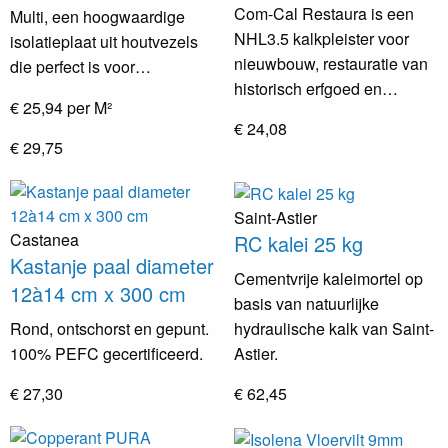
Com-Cal Restaura is een
Multi, een hoogwaardige
NHL3.5 kalkpleister voor
isolatieplaat uit houtvezels
nieuwbouw, restauratie van
die perfect is voor…
historisch erfgoed en…
€ 25,94 per M²
€ 24,08
€ 29,75
Saint-Astier
Castanea
RC kalei 25 kg
Kastanje paal diameter
Cementvrije kaleimortel op
12à14 cm x 300 cm
basis van natuurlijke
hydraulische kalk van Saint-
Rond, ontschorst en gepunt.
Astier.
100% PEFC gecertificeerd.
€ 62,45
€ 27,30