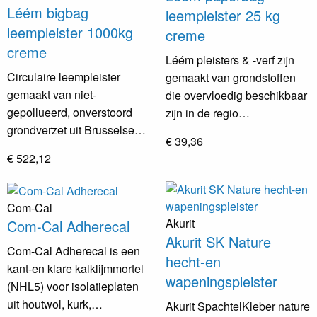
Léém bigbag
leempleister 25 kg
leempleister 1000kg
creme
creme
Léém pleisters & -verf zijn
Circulaire leempleister
gemaakt van grondstoffen
gemaakt van niet-
die overvloedig beschikbaar
gepollueerd, onverstoord
zijn in de regio…
grondverzet uit Brusselse…
€ 39,36
€ 522,12
Com-Cal
Akurit
Com-Cal Adherecal
Akurit SK Nature
Com-Cal Adherecal is een
hecht-en
kant-en klare kalklijmmortel
wapeningspleister
(NHL5) voor isolatieplaten
uit houtwol, kurk,…
Akurit SpachtelKleber nature